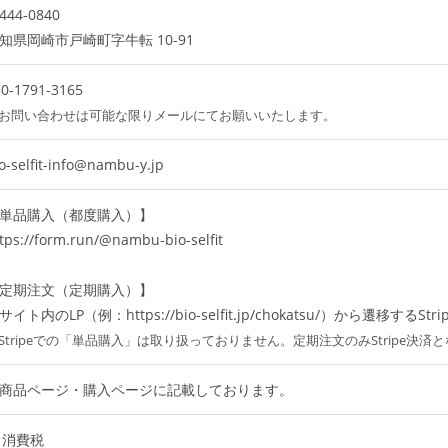
444-0840
知県岡崎市戸崎町字牛転 10-91
50-1791-3165
お問い合わせは可能な限りメールにてお願いいたします。
o-selfit-info@nambu-y.jp
単品購入（都度購入）】
tps://form.run/@nambu-bio-selfit
定期注文（定期購入）】
サイト内のLP（例：https://bio-selfit.jp/chokatsu/）から遷移するSt
Stripeでの「単品購入」は取り扱っておりません。定期注文のみStripe決済
商品ページ・購入ページに記載しております。
消費税