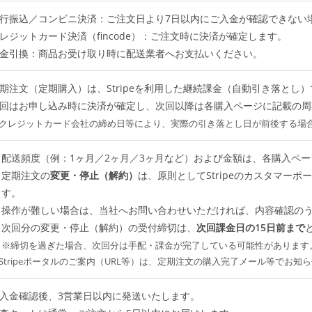
行振込／コンビニ決済：ご注文日より7日以内にご入金が確認できない
レジットカード決済（fincode）：ご注文時に決済が確定します。
金引換：商品お受け取り時に配送業者へお支払いください。
期注文（定期購入）は、Stripeを利用した継続課金（自動引き落とし
回はお申し込み時に決済が確定し、次回以降は各購入ページに記載の周
クレジットカード会社の締め日等により、実際の引き落とし日が前後する場
配送頻度（例：1ヶ月／2ヶ月／3ヶ月など）および金額は、各購入ペ
定期注文の
変更・停止（解約）
は、原則としてStripeのカスタマー
す。
操作が難しい場合は、当社へお問い合わせいただければ、内容確認の
次回分の変更・停止（解約）の受付締切は、
次回課金日の15日前まで
※締切を過ぎた場合、次回分は手配・課金が完了している可能性があります
Stripeポータルのご案内（URL等）は、定期注文の購入完了メール等でお知
入金確認後、3営業日以内に発送いたします。